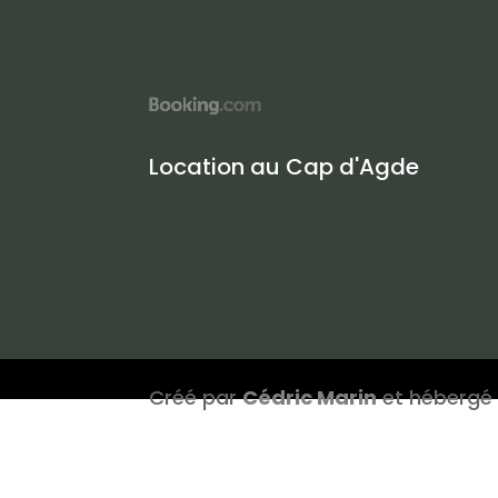
Location au Cap d'Agde
Créé par
Cédric Marin
et hébergé