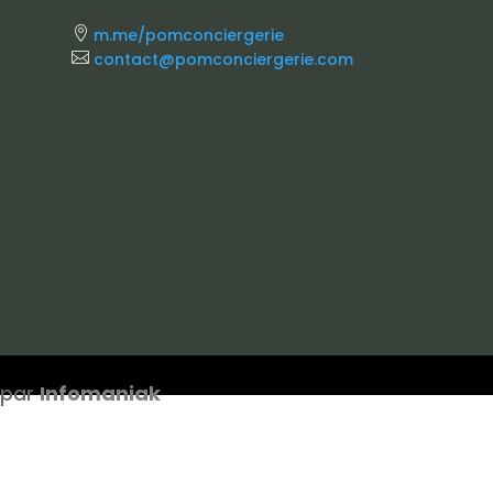

m.me/pomconciergerie

contact@pomconciergerie.com
 par
Infomaniak